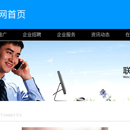
m官网首页
推广
企业招聘
企业服务
资讯动态
在
Contact Us