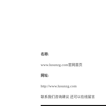
名称:
www.lusunzg.com官网首页
网址:
http://www.lusunzg.com
联系我们咨询建议 还可以
在线留言